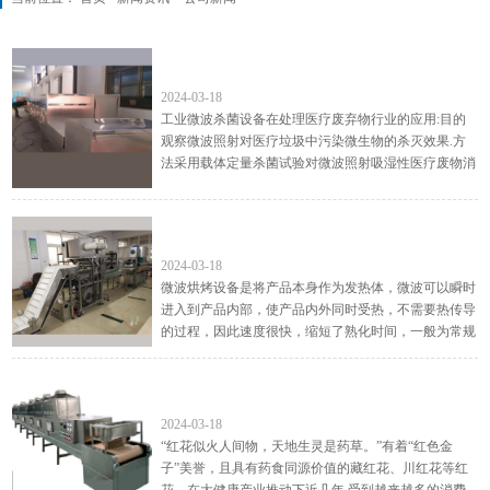
工业微波杀菌设备在处理医疗废弃物行业的应
用
2024-03-18
工业微波杀菌设备在处理医疗废弃物行业的应用:目的
观察微波照射对医疗垃圾中污染微生物的杀灭效果.方
法采用载体定量杀菌试验对微波照射吸湿性医疗废物消
毒效果进行了检测.结果以10.8kW微波处理设备一次照
射20kg医疗...
工业科技微波葵花籽熟化技术突破传统技术革
新发展的新篇章
2024-03-18
微波烘烤设备是将产品本身作为发热体，微波可以瞬时
进入到产品内部，使产品内外同时受热，不需要热传导
的过程，因此速度很快，缩短了熟化时间，一般为常规
方法的1/4 左右，此外设备改善设备环境，节省人力，
是食品企...
红花拓宽致富新路子，微波干燥机焕发产业增
收活力
2024-03-18
“红花似火人间物，天地生灵是药草。”有着“红色金
子”美誉，且具有药食同源价值的藏红花、川红花等红