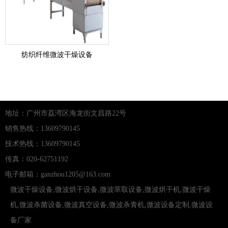
纺织纤维微波干燥设备
地址：广州市荔湾区海龙街文昌路22号
销售热线：13609790145
技术热线：13609790145
传真：020-62751192
电子邮箱：ganzhou1205@163.com
微波干燥设备
,
微波烘干设备
,
微波萃取设备
,
微波烘干机
,
微波干燥
机
,
微波杀菌设备
,
微波真空设备
,
微波杀青机
,
微波设备定制
,
微波设
备厂家