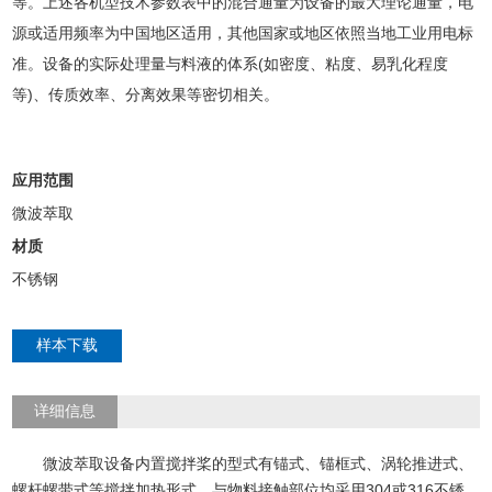
等。上述各机型技术参数表中的混合通量为设备的最大理论通量，电
源或适用频率为中国地区适用，其他国家或地区依照当地工业用电标
准。设备的实际处理量与料液的体系(如密度、粘度、易乳化程度
等)、传质效率、分离效果等密切相关。
应用范围
微波萃取
材质
不锈钢
样本下载
详细信息
微波萃取设备内置搅拌桨的型式有锚式、锚框式、涡轮推进式、
螺杆螺带式等搅拌加热形式。与物料接触部位均采用304或316不锈