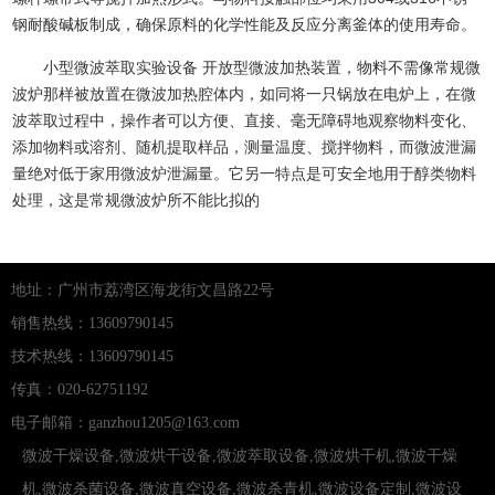
钢耐酸碱板制成，确保原料的化学性能及反应分离釜体的使用寿命。
小型微波萃取实验设备 开放型微波加热装置，物料不需像常规微
波炉那样被放置在微波加热腔体内，如同将一只锅放在电炉上，在微
波萃取过程中，操作者可以方便、直接、毫无障碍地观察物料变化、
添加物料或溶剂、随机提取样品，测量温度、搅拌物料，而微波泄漏
量绝对低于家用微波炉泄漏量。它另一特点是可安全地用于醇类物料
处理，这是常规微波炉所不能比拟的
地址：广州市荔湾区海龙街文昌路22号
销售热线：13609790145
技术热线：13609790145
传真：020-62751192
电子邮箱：ganzhou1205@163.com
微波干燥设备
,
微波烘干设备
,
微波萃取设备
,
微波烘干机
,
微波干燥
机
,
微波杀菌设备
,
微波真空设备
,
微波杀青机
,
微波设备定制
,
微波设