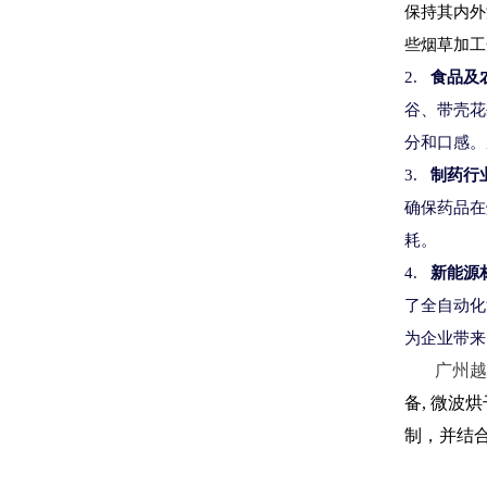
保持其内外
些烟草加工
2.
食品及
谷、带壳花
分和口感。
3.
制药行
确保药品在
耗。
4.
新能源
了全自动化
为企业带来
广
州越
备, 微波
制
，
并结