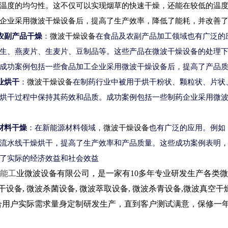
温度的均匀性。这不仅可以实现烟草的快速干燥，还能在较低的温
企业采用微波干燥设备后，提高了生产效率，降低了
能耗，并改善
农副产品干燥
：
微波干燥设备
在食品及农副产品加工领域也有广泛的
生、燕麦片、生麦片、豆制品等。这些产品在微波干燥设备的处理
成功案例包括一些食品加工企业采用微波干燥设备后，提高了产品
业
烘干
：
微波干燥设备
在制药行业中被用于烘干粉状、颗粒状、片状
烘干过程中保持其药效和品质。成功案例包括一些制药企业采用微
材料干燥
：在
新能源材料领域，
微波干燥设备
也有广泛的应用。例如
流水线干燥烘干，提高了生产效率和产品质量。
这些成功案例表明
了实际的经济效益和社会效益
能工
业微波设备有限公司，是一家有10多年专业研发生产各类
微
烘干设备, 微波杀菌设备, 微波萃取设备, 微波杀青设备,微波真
合用户实际需求量身定制研发生产，直到客户测试满意，
保修一