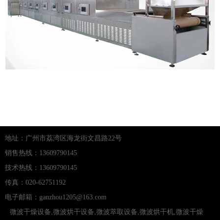
地址：广州市荔湾区海龙街文昌路22号
销售热线：13609790145
技术热线：13609790145
传真：020-62751192
电子邮箱：ganzhou1205@163.com
微波干燥设备
,
微波烘干设备
,
微波萃取设备
,
微波烘干机
,
微波干燥